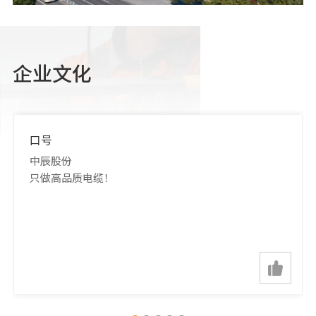
业，中辰股份屡次在国家超高压送变电工程、重点建设项目和各行
业配套服务中有杰出表现，为“藏中联网”、“南水北调”、老挝
首都万象115kV城市电网现代化改造等工程提供配套产品，产品广
泛应用于电力、新能源、煤炭、交通、石油、石化、国防、城市建
企业文化
设等领域，畅销世界各地，深受用户信赖和好评。
中辰电缆股份有限公司秉承“铸绿色智慧企业，造高端中国精
品”的美好愿景，践行“忠诚守信立德、科技创新立言、质量安全
立本、绿色智造立业”的经营理念，坚持“多元化、品牌化、国际
口号
化”的发展战略，以和谐、创新为发展动力，以精益求精为永恒的
中辰股份
追求，致力于把企业打造成国内一流、国际知名的大型企业集团。
只做高品质电缆！