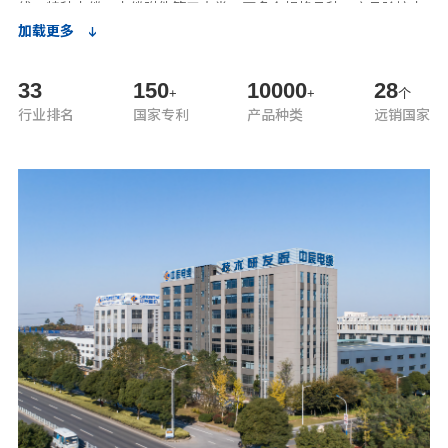
线、特种电缆、电缆附件等五大类一万多个规格品种；产品除按本
加载更多
国（GB、JB）标准进行生产，还可根据用户要求按照国际电工标
准（IEC）、英国标准（BS）、德国标准（VDE）、美国标准
（ICEA）和日本标准（JIS）等产品标准组织生产。产品获得了国
33
150
10000
28
+
+
个
家工业产品生产许可证、强制性产品认证（CCC认证）、电能
行业排名
国家专利
产品种类
远销国家
PCCC认证、阻燃（耐火）标识认证、煤安认证、TUV、VDE认证
及其它市场准入许可，通过了ISO9001、ISO14001、ISO45001、
ISO10012、ISO5001、GB/T23001、GB/T27922、GB/T29490、
SA8000等管理体系认证，公司及产品先后荣获全国用户满意企
业、全国用户满意产品、全国机械工业质量奖、江苏省绿色工厂、
江苏省著名商标、江苏省名牌产品、江苏精品、江苏省两化融合重
公司依托科技进步，加大研发投入，优化产品结构，先后被评
点培育企业、江苏省知识产权绩效评价优秀单位、江苏省级示范智
为高新技术企业、江苏省民营科技企业，拥有“江苏省企业技术中
能车间、无锡市智能车间、宜兴市市长质量奖、宜兴市智能制造示
心”、“能源开发用电缆工程技术研究中心”、“多功能电缆工程
范企业等荣誉。
技术研究中心”、“无锡市企业技术中心”等省、市级研发平台，
累计开发高新技术产品80余项，获得国家专利150余项，承担国家
火炬计划产业化示范项目,并积极参与编制了多个国家及行业标
准。
公司拥有完善、快捷的销售和服务网络，并建立了具有中辰特
色的“环客户运营”全方位服务机制；作为国家线缆生产骨干企