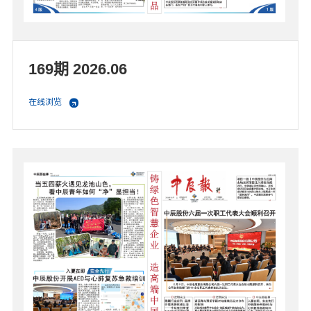
169期 2026.06
在线浏览