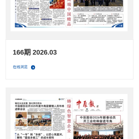
166期 2026.03
在线浏览