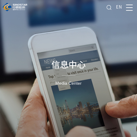
EN
信息中心
Media Center