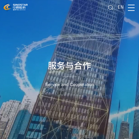
EN
服务与合作
Service and Cooperation